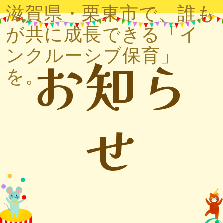
滋賀県・栗東市で、誰も
が共に成長できる「イ
ンクルーシブ保育」
お知ら
を。
せ