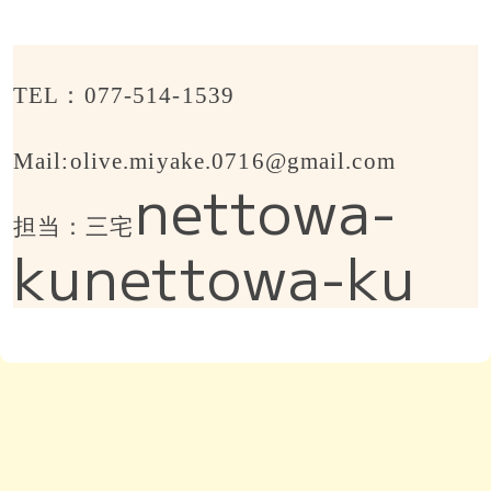
TEL
：
077
‐
514
‐
1539
Mail:olive.miyake.0716@gmail.com
nettowa-
担当：三宅
ku
nettowa-ku