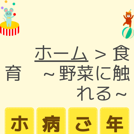
ホーム
>
食
育 ～野菜に触
れる～
ホ
病
ご
年