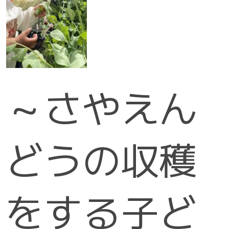
～さやえん
どうの収穫
をする子ど