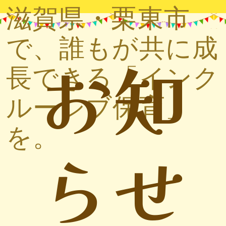
滋賀県・栗東市
で、誰もが共に成
お知
長できる「インク
ルーシブ保育」
を。
らせ