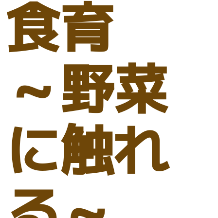
食育
～野菜
に触れ
る～