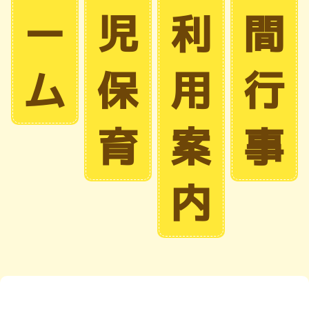
ー
児
利
間
ム
保
用
行
育
案
事
内