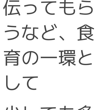
伝ってもら
うなど、食
育の一環と
して