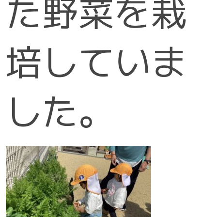
た野菜を栽
培していま
した。